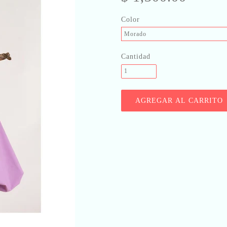
Color
Morado
Cantidad