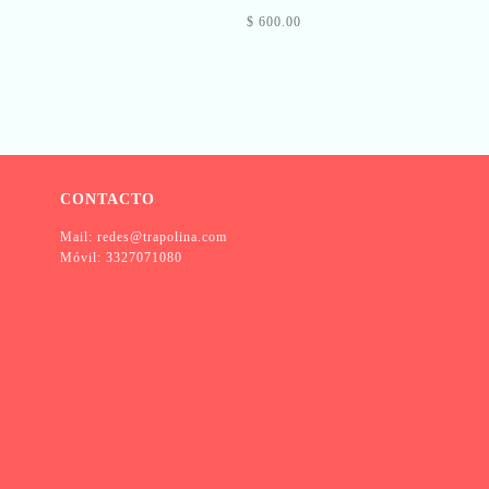
$ 600.00
CONTACTO
Mail: redes@trapolina.com
Móvil: 3327071080