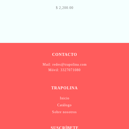
$ 2,200.00
CONTACTO
Mail: redes@trapolina.com
Móvil: 3327071080
TRAPOLINA
Inicio
Catálogo
Sobre nosotros
SUSCRÍBETE